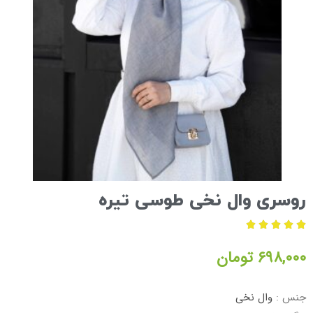
روسری وال نخی طوسی تیره





۶۹۸,۰۰۰
تومان
جنس :
وال نخی