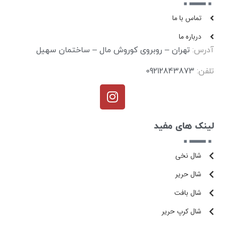
تماس با ما
درباره ما
آدرس:
تهران – روبروی کوروش مال – ساختمان سهیل
تلفن:
09212843873
لینک های مفید
شال نخی
شال حریر
شال بافت
شال کرپ حریر