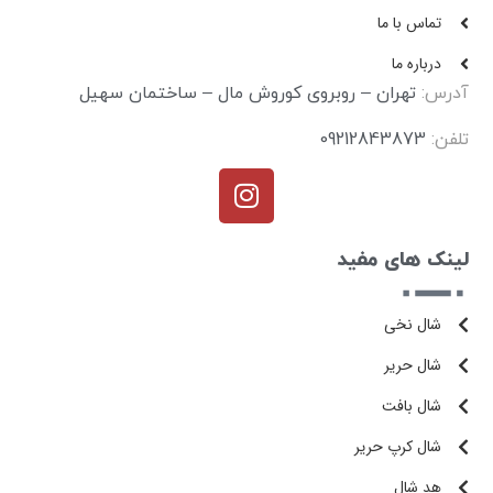
تماس با ما
درباره ما
آدرس:
تهران – روبروی کوروش مال – ساختمان سهیل
تلفن:
09212843873
لینک های مفید
شال نخی
شال حریر
شال بافت
شال کرپ حریر
هد شال